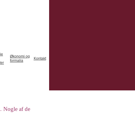
ie
Økonomi og
Kontakt
formalia
der
o.
Nogle af de