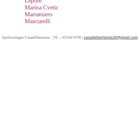
Lepore
Marina Cvetic
Marramiero
Masciarelli
Ejerforeningen Casadell'armonia | Tlf.: +4524474796 |
casadellarmonia28@gmail.com