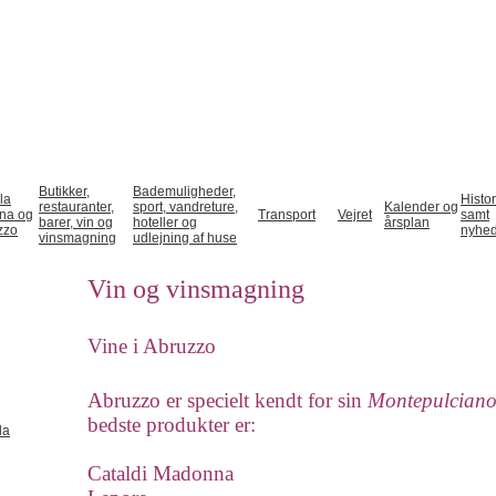
Butikker,
Bademuligheder,
la
Histor
restauranter,
sport, vandreture,
Kalender og
gna og
Transport
Vejret
samt
barer, vin og
hoteller og
årsplan
zzo
nyhe
vinsmagning
udlejning af huse
Vin og vinsmagning
Vine i Abruzzo
Abruzzo er specielt kendt for sin
Montepulcian
bedste produkter er:
la
Cataldi Madonna