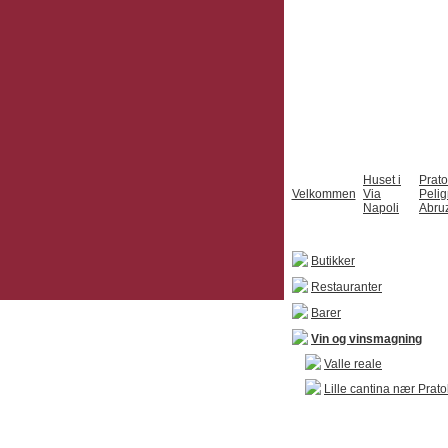
Huset i
Prato
Velkommen
Via
Peli
Napoli
Abru
Butikker
Restauranter
Barer
Vin og vinsmagning
Valle reale
Lille cantina nær Prato