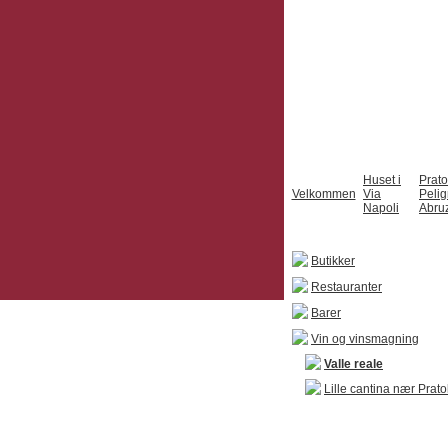
Huset i
Prato
Velkommen
Via
Peli
Napoli
Abru
Butikker
Restauranter
Barer
Vin og vinsmagning
Valle reale
Lille cantina nær Prato