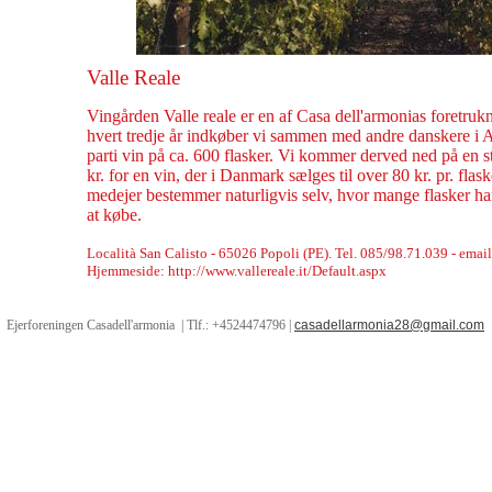
Valle Reale
Vingården Valle reale er en af Casa dell'armonias foretruk
hvert tredje år indkøber vi sammen med andre danskere i A
parti vin på ca. 600 flasker. Vi kommer derved ned på en s
kr. for en vin, der i Danmark sælges til over 80 kr. pr. flas
medejer bestemmer naturligvis selv, hvor mange flasker ha
at købe.
Località San Calisto - 65026 Popoli (PE). Tel. 085/98.71.039 - email
Hjemmeside: http://www.vallereale.it/Default.aspx
Ejerforeningen Casadell'armonia | Tlf.: +4524474796 |
casadellarmonia28@gmail.com