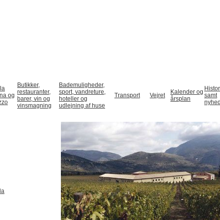
Butikker,
Bademuligheder,
la
Histor
restauranter,
sport, vandreture,
Kalender og
gna og
Transport
Vejret
samt
barer, vin og
hoteller og
årsplan
zzo
nyhe
vinsmagning
udlejning af huse
la